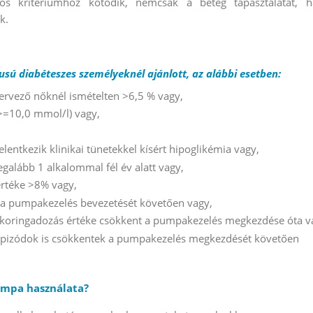
os kritériumhoz kötődik, nemcsak a beteg tapasztalatát, 
k.
usú diabéteszes személyeknél ajánlott, az alábbi esetben:
ervező nőknél ismételten >6,5 % vagy,
>=10,0 mmol/l) vagy,
lentkezik klinikai tünetekkel kísért hipoglikémia vagy,
egalább 1 alkalommal fél év alatt vagy,
értéke >8% vagy,
 a pumpakezelés bevezetését követően vagy,
cukoringadozás értéke csökkent a pumpakezelés megkezdése óta v
 epizódok is csökkentek a pumpakezelés megkezdését követően
umpa használata?