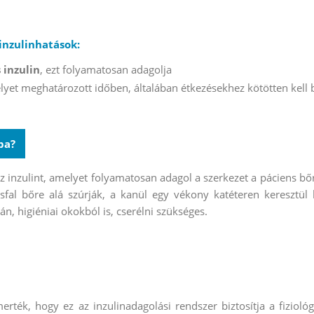
 inzulinhatások:
 inzulin
, ezt folyamatosan adagolja
lyet meghatározott időben, általában étkezésekhez kötötten kell 
pa?
z inzulint, amelyet folyamatosan adagol a szerkezet a páciens bő
asfal bőre alá szúrják, a kanül egy vékony katéteren keresztü
n, higiéniai okokból is, cserélni szükséges.
erték, hogy ez az inzulinadagolási rendszer biztosítja a fizioló