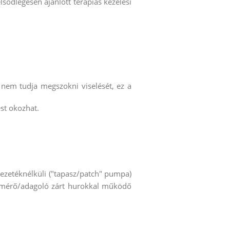
ődlegesen ajánlott terápiás kezelési
nem tudja megszokni viselését, ez a
st okozhat.
vezetéknélküli ("tapasz/patch" pumpa)
 mérő/adagoló zárt hurokkal működő