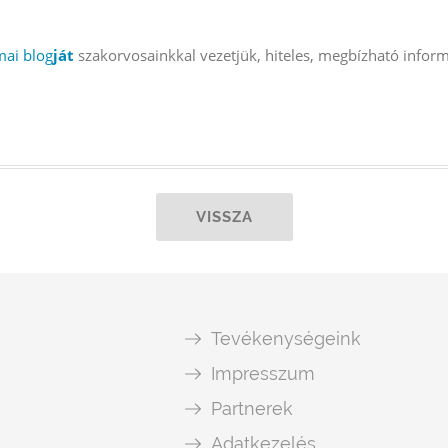
mai blog
ját
szakorvosainkkal vezetjük, hiteles, megbízható inform
VISSZA
Tevékenységeink
Impresszum
Partnerek
Adatkezelés