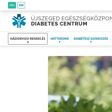
HU
EN
ÚJSZEGED EGÉSZSÉGKÖZPO
DIABETES CENTRUM
HÁZIORVOSI RENDELÉS
HÁTTERÜNK
DIABÉTESZ GONDOZÁS