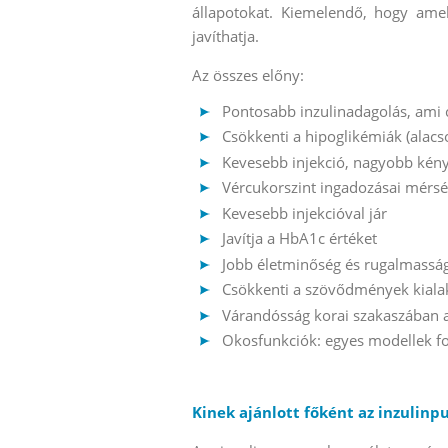
állapotokat. Kiemelendő, hogy amel
javíthatja.
Az összes előny:
Pontosabb inzulinadagolás, ami 
Csökkenti a hipoglikémiák (alac
Kevesebb injekció, nagyobb kén
Vércukorszint ingadozásai mérs
Kevesebb injekcióval jár
Javítja a HbA1c értéket
Jobb életminőség és rugalmasság
Csökkenti a szövődmények kiala
Várandósság korai szakaszában a
Okosfunkciók: egyes modellek f
Kinek ajánlott főként az inzulin