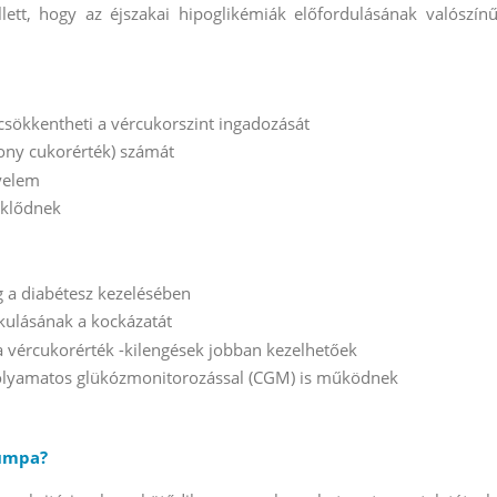
lett, hogy az éjszakai hipoglikémiák előfordulásának valószínű
csökkentheti a vércukorszint ingadozását
sony cukorérték) számát
yelem
éklődnek
 a diabétesz kezelésében
kulásának a kockázatát
 vércukorérték -kilengések jobban kezelhetőek
olyamatos glükózmonitorozással (CGM) is működnek
pumpa?