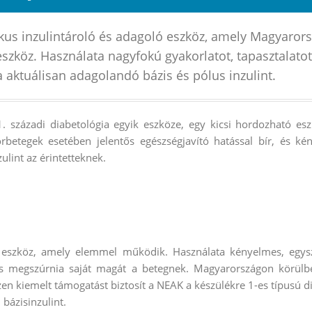
kus inzulintároló és adagoló eszköz, amely Magyaror
eszköz. Használata nagyfokú gyakorlatot, tapasztalatot
a aktuálisan adagolandó bázis és pólus inzulint.
 századi diabetológia egyik eszköze, egy kicsi hordozható es
korbetegek esetében jelentős egészségjavító hatással bír, és 
ulint az érintetteknek.
eszköz, amely elemmel működik. Használata kényelmes, egysz
s megszúrnia saját magát a betegnek. Magyarországon körülbe
n kiemelt támogatást biztosít a NEAK a készülékre 1-es típusú d
 bázisinzulint.