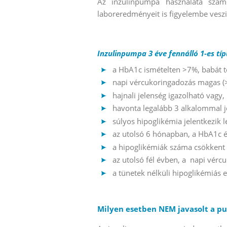
Az inzulinpumpa használata szám
laboreredményeit is figyelembe veszi
Inzulinpumpa 3 éve fennálló 1-es típ
a HbA1c ismételten >7%, babát t
napi vércukoringadozás magas (
hajnali jelenség igazolható vagy,
havonta legalább 3 alkalommal je
súlyos hipoglikémia jelentkezik l
az utolsó 6 hónapban, a HbA1c 
a hipoglikémiák száma csökkent
az utolsó fél évben, a napi vér
a tünetek nélküli hipoglikémiás
Milyen esetben NEM javasolt a p