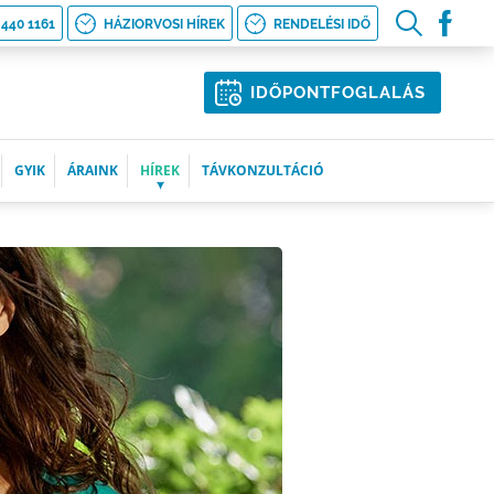
 440 1161
HÁZIORVOSI HÍREK
RENDELÉSI IDŐ
IDŐPONTFOGLALÁS
GYIK
ÁRAINK
HÍREK
TÁVKONZULTÁCIÓ