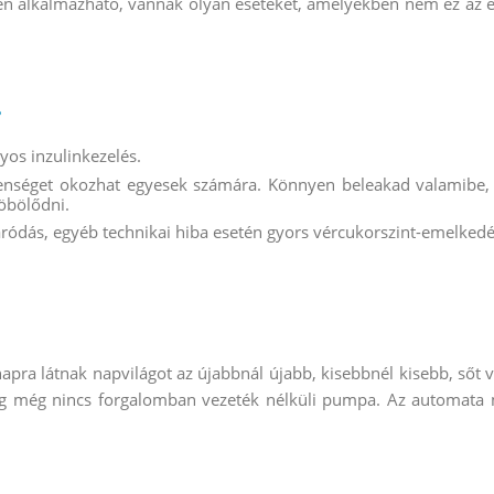
alkalmazható, vannak olyan eseteket, amelyekben nem ez az els
?
os inzulinkezelés.
enséget okozhat egyesek számára. Könnyen beleakad valamibe, 
öbölődni.
áródás, egyéb technikai hiba esetén gyors vércukorszint-emelkedé
pra látnak napvilágot az újabbnál újabb, kisebbnél kisebb, sőt 
leg még nincs forgalomban vezeték nélküli pumpa. Az automata