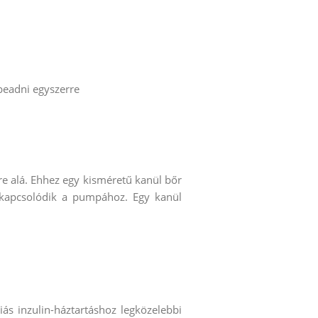
beadni egyszerre
re alá. Ehhez egy kisméretű kanül bőr
l kapcsolódik a pumpához. Egy kanül
giás inzulin-háztartáshoz legközelebbi