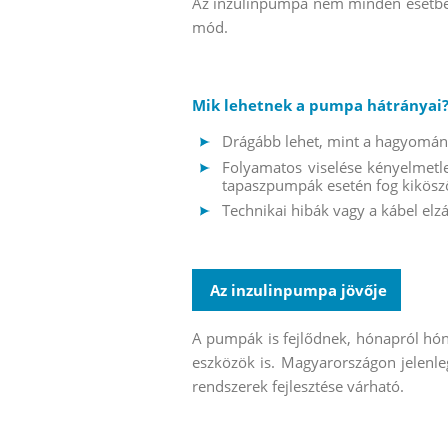
Az inzulinpumpa nem minden esetben 
mód.
Mik lehetnek a pumpa hátrányai
Drágább lehet, mint a hagyomány
Folyamatos viselése kényelmetl
tapaszpumpák esetén fog kikösz
Technikai hibák vagy a kábel elz
Az inzulinpumpa jövője
A pumpák is fejlődnek, hónapról hóna
eszközök is. Magyarországon jelen
rendszerek fejlesztése várható.