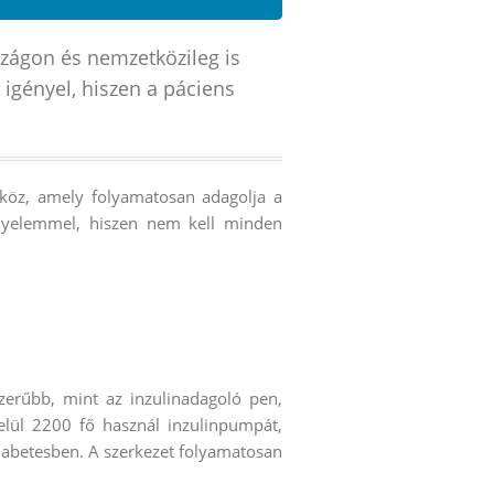
szágon és nemzetközileg is
 igényel, hiszen a páciens
zköz, amely folyamatosan adagolja a
kényelemmel, hiszen nem kell minden
erűbb, mint az inzulinadagoló pen,
lül 2200 fő használ inzulinpumpát,
iabetesben. A szerkezet folyamatosan