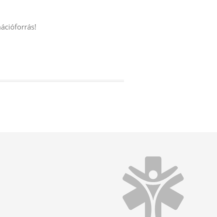
ációforrás!