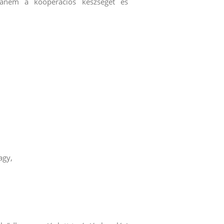
hanem a kooperációs készségét és
agy,