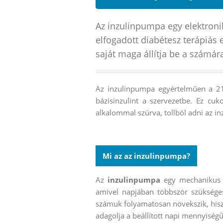
Az inzulinpumpa egy elektroni
elfogadott diabétesz terápiás 
saját maga állítja be a számár
Az inzulinpumpa egyértelműen a 21.
bázisinzulint a szervezetbe. Ez cu
alkalommal szúrva, tollból adni az inz
Mi az az inzulinpumpa?
Az
inzulinpumpa
egy mechanikus 
amivel napjában többször szüksége
számuk folyamatosan növekszik, hisze
adagolja a beállított napi mennyiségű