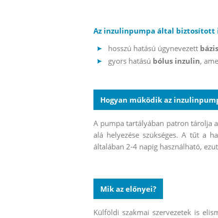
Az inzulinpumpa által biztosított
hosszú hatású úgynevezett
bázis
gyors hatású
bólus inzulin
, ame
Hogyan működik az inzulinpum
A pumpa tartályában patron tárolja a
alá helyezése szükséges. A tűt a h
általában 2-4 napig használható, ezutá
Mik az előnyei?
Külföldi szakmai szervezetek is elism